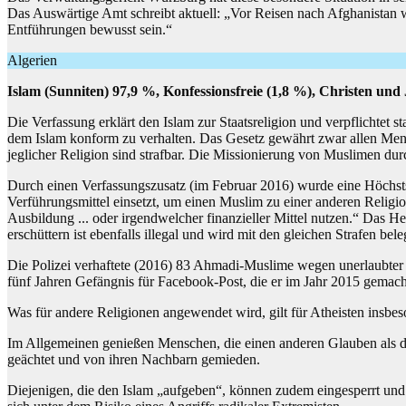
Das Auswärtige Amt schreibt aktuell: „Vor Reisen nach Afghanistan wi
Entführungen bewusst sein.“
Algerien
Islam (Sunniten) 97,9 %, Konfessionsfreie (1,8 %), Christen un
Die Verfassung erklärt den Islam zur Staatsreligion und verpflichtet sta
dem Islam konform zu verhalten. Das Gesetz gewährt zwar allen Mensch
jeglicher Religion sind strafbar. Die Missionierung von Muslimen dur
Durch einen Verfassungszusatz (im Februar 2016) wurde eine Höchstst
Verführungsmittel einsetzt, um einen Muslim zu einer anderen Religio
Ausbildung ... oder irgendwelcher finanzieller Mittel nutzen.“ Das H
erschüttern ist ebenfalls illegal und wird mit den gleichen Strafen bele
Die Polizei verhaftete (2016) 83 Ahmadi-Muslime wegen unerlaubter re
fünf Jahren Gefängnis für Facebook-Post, die er im Jahr 2015 gemacht
Was für andere Religionen angewendet wird, gilt für Atheisten insbes
Im Allgemeinen genießen Menschen, die einen anderen Glauben als den
geächtet und von ihren Nachbarn gemieden.
Diejenigen, die den Islam „aufgeben“, können zudem eingesperrt und b