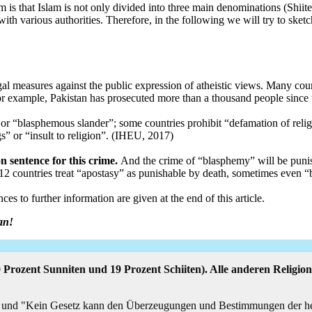
is that Islam is not only divided into three main denominations (Shiite
with various authorities. Therefore, in the following we will try to sketc
gal measures against the public expression of atheistic views. Many co
s. For example, Pakistan has prosecuted more than a thousand people since
” or “blasphemous slander”; some countries prohibit “defamation of reli
gs” or “insult to religion”. (IHEU, 2017)
n sentence for this crime.
And the crime of “blasphemy” will be punish
 12 countries treat “apostasy” as punishable by death, sometimes even 
ces to further information are given at the end of this article.
an!
rozent Sunniten und 19 Prozent Schiiten). Alle anderen Religion
n ist und "Kein Gesetz kann den Überzeugungen und Bestimmungen der he