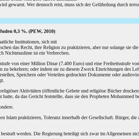
rd gewarnt. Wer dennoch reist, muss sich der Gefährdung durch terrori
d Juden 0,3 %. (PEW, 2010)
atliche Institutionen, sich mit
en das Recht, ihre Religion zu praktizieren, aber nur solange sie die
ch Nichtmuslime ist ein Verbrechen.
rafe von einer Million Dinar (7.400 Euro) und eine Freiheitsstrafe vo
n zu bekehren; oder indem sie zu diesem Zweck Einrichtungen des Lehre
erstellen, Speichern oder Verteilen gedruckter Dokumente oder audiovis
gt.
ligiöser Aktivitäten (öffentliche Gebete und religiöse Bücher drucken
 hatte, da das Gericht feststellte, dass sie den Propheten Mohammed be
ondere.
 Islam praktizieren, Toleranz innerhalb der Gesellschaft. Bürger, die
estraft werden. Die Regierung beteiligt sich zwar im Allgemeinen nich