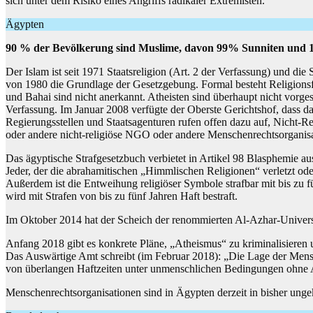
sich unter dem Risiko eines Angriffs radikaler Extremisten.
Ägypten
90 % der Bevölkerung sind Muslime, davon 99% Sunniten und 1
Der Islam ist seit 1971 Staatsreligion (Art. 2 der Verfassung) und die
von 1980 die Grundlage der Gesetzgebung. Formal besteht Religions
und Bahai sind nicht anerkannt. Atheisten sind überhaupt nicht vorges
Verfassung. Im Januar 2008 verfügte der Oberste Gerichtshof, dass d
Regierungsstellen und Staatsagenturen rufen offen dazu auf, Nicht-Relig
oder andere nicht-religiöse NGO oder andere Menschenrechtsorganisat
Das ägyptische Strafgesetzbuch verbietet in Artikel 98 Blasphemie aus
Jeder, der die abrahamitischen „Himmlischen Religionen“ verletzt ode
Außerdem ist die Entweihung religiöser Symbole strafbar mit bis zu 
wird mit Strafen von bis zu fünf Jahren Haft bestraft.
Im Oktober 2014 hat der Scheich der renommierten Al-Azhar-Universi
Anfang 2018 gibt es konkrete Pläne, „Atheismus“ zu kriminalisieren 
Das Auswärtige Amt schreibt (im Februar 2018): „Die Lage der Mensch
von überlangen Haftzeiten unter unmenschlichen Bedingungen ohne
Menschenrechtsorganisationen sind in Ägypten derzeit in bisher un