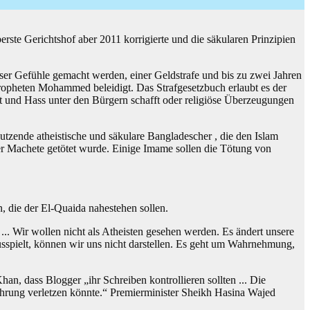
erste Gerichtshof aber 2011 korrigierte und die säkularen Prinzipien
ser Gefühle gemacht werden, einer Geldstrafe und bis zu zwei Jahren
Propheten Mohammed beleidigt. Das Strafgesetzbuch erlaubt es der
aft und Hass unter den Bürgern schafft oder religiöse Überzeugungen
tzende atheistische und säkulare Bangladescher , die den Islam
ner Machete getötet wurde. Einige Imame sollen die Tötung von
, die der El-Quaida nahestehen sollen.
... Wir wollen nicht als Atheisten gesehen werden. Es ändert unsere
usspielt, können wir uns nicht darstellen. Es geht um Wahrnehmung,
an, dass Blogger „ihr Schreiben kontrollieren sollten ... Die
Führung verletzen könnte.“ Premierminister Sheikh Hasina Wajed