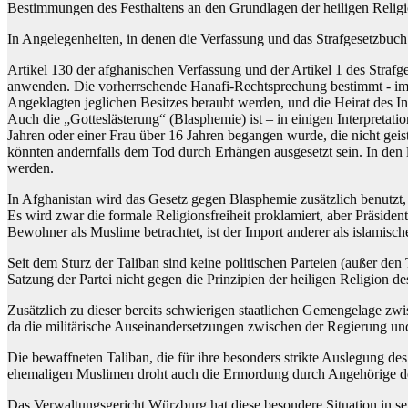
Bestimmungen des Festhaltens an den Grundlagen der heiligen Religi
In Angelegenheiten, in denen die Verfassung und das Strafgesetzbuch 
Artikel 130 der afghanischen Verfassung und der Artikel 1 des Strafg
anwenden. Die vorherrschende Hanafi-Rechtsprechung bestimmt - im Ko
Angeklagten jeglichen Besitzes beraubt werden, und die Heirat des I
Auch die „Gotteslästerung“ (Blasphemie) ist – in einigen Interpreta
Jahren oder einer Frau über 16 Jahren begangen wurde, die nicht geis
könnten andernfalls dem Tod durch Erhängen ausgesetzt sein. In den
werden.
In Afghanistan wird das Gesetz gegen Blasphemie zusätzlich benutzt
Es wird zwar die formale Religionsfreiheit proklamiert, aber Präsiden
Bewohner als Muslime betrachtet, ist der Import anderer als islamisch
Seit dem Sturz der Taliban sind keine politischen Parteien (außer den 
Satzung der Partei nicht gegen die Prinzipien der heiligen Religion d
Zusätzlich zu dieser bereits schwierigen staatlichen Gemengelage zwis
da die militärische Auseinandersetzungen zwischen der Regierung und
Die bewaffneten Taliban, die für ihre besonders strikte Auslegung d
ehemaligen Muslimen droht auch die Ermordung durch Angehörige der
Das Verwaltungsgericht Würzburg hat diese besondere Situation in s