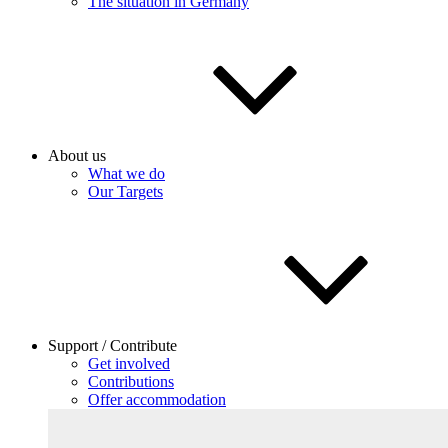
The situation in Germany
About us
What we do
Our Targets
Support / Contribute
Get involved
Contributions
Offer accommodation