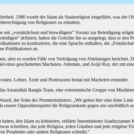
reiheit. 1980 wurde der Islam als Staatsreligion eingeführt, was der Ob
chberechtigung von Religionen zu erlauben.
 mit „vorsätzlichem und böswilligem“ Vorsatz zur Beleidigung religiö
leidigen“ definiert, haben die Gerichte ihn so ausgelegt, dass er den 
likationen zu konfiszieren, die eine Sprache enthalten, die „Feindsch
ne-Publikationen an.
n, aber es werden Fälle von Verfolgung von Abtrünnigen berichtet. Du
l eines gescheiterten Macheten- Attentats, und Avijit Roy, der mit ei
visten, Lehrer, Ärzte und Professoren brutal mit Macheten ermordet.
m das Ansarullah Bangla Team, eine extremistische Gruppe von Muslimen
zed, der Sohn des Premierministers: „Wir gehen hier eine feine Linie 
unsere Oppositionspartei die Religionskarte gegen uns unerbittlich a
atten, den Islam zu kritisieren, erklärte Innenminister Asaduzzaman Kh
etwas schreiben, das jede Religion, jeden Glauben und jede religiöse 
ren Propheten oder andere Religionen schreibt.“