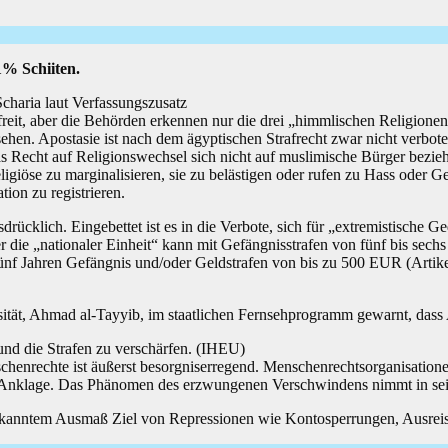
% Schiiten.
 Scharia laut Verfassungszusatz
freit, aber die Behörden erkennen nur die drei „himmlischen Religio
ehen. Apostasie ist nach dem ägyptischen Strafrecht zwar nicht verboten
as Recht auf Religionswechsel sich nicht auf muslimische Bürger bezi
iöse zu marginalisieren, sie zu belästigen oder rufen zu Hass oder Gewal
ion zu registrieren.
drücklich. Eingebettet ist es in die Verbote, sich für „extremistische 
r die „nationaler Einheit“ kann mit Gefängnisstrafen von fünf bis sech
fünf Jahren Gefängnis und/oder Geldstrafen von bis zu 500 EUR (Artike
tät, Ahmad al-Tayyib, im staatlichen Fernsehprogramm gewarnt, dass 
und die Strafen zu verschärfen. (IHEU)
enrechte ist äußerst besorgniserregend. Menschenrechtsorganisationen 
 Anklage. Das Phänomen des erzwungenen Verschwindens nimmt in se
gekanntem Ausmaß Ziel von Repressionen wie Kontosperrungen, Ausrei