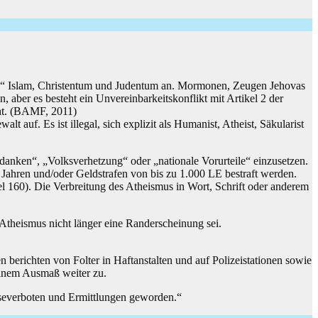
nen“ Islam, Christentum und Judentum an. Mormonen, Zeugen Jehovas
, aber es besteht ein Unvereinbarkeitskonflikt mit Artikel 2 der
eht. (BAMF, 2011)
t auf. Es ist illegal, sich explizit als Humanist, Atheist, Säkularist
Gedanken“, „Volksverhetzung“ oder „nationale Vorurteile“ einzusetzen.
s Jahren und/oder Geldstrafen von bis zu 1.000 LE bestraft werden.
l 160). Die Verbreitung des Atheismus in Wort, Schrift oder anderem
Atheismus nicht länger eine Randerscheinung sei.
berichten von Folter in Haftanstalten und auf Polizeistationen sowie
inem Ausmaß weiter zu.
severboten und Ermittlungen geworden.“