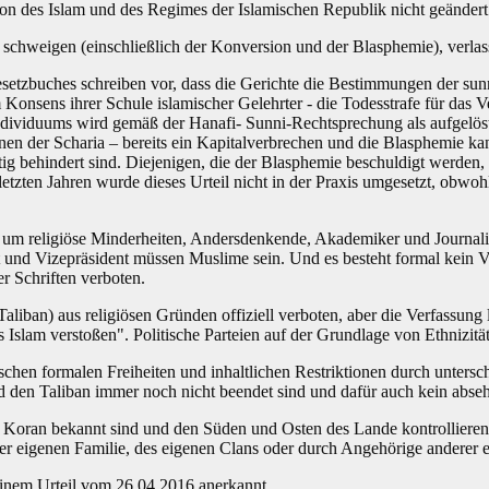
on des Islam und des Regimes der Islamischen Republik nicht geändert
schweigen (einschließlich der Konversion und der Blasphemie), verlass
esetzbuches schreiben vor, dass die Gerichte die Bestimmungen der sun
nsens ihrer Schule islamischer Gelehrter - die Todesstrafe für das V
ndividuums wird gemäß der Hanafi- Sunni-Rechtsprechung als aufgelöst
tionen der Scharia – bereits ein Kapitalverbrechen und die Blasphemie
tig behindert sind. Diejenigen, die der Blasphemie beschuldigt werden
 letzten Jahren wurde dieses Urteil nicht in der Praxis umgesetzt, ob
, um religiöse Minderheiten, Andersdenkende, Akademiker und Journali
t und Vizepräsident müssen Muslime sein. Und es besteht formal kein Ve
er Schriften verboten.
Taliban) aus religiösen Gründen offiziell verboten, aber die Verfassung
es Islam verstoßen". Politische Parteien auf der Grundlage von Ethnizitä
chen formalen Freiheiten und inhaltlichen Restriktionen durch unterschi
 den Taliban immer noch nicht beendet sind und dafür auch kein abseh
es Koran bekannt sind und den Süden und Osten des Lande kontrolliere
 eigenen Familie, des eigenen Clans oder durch Angehörige anderer ex
einem Urteil vom 26.04.2016 anerkannt.