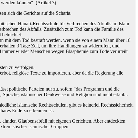
 werden können". (Artikel 3)
en sich die Gerichte auf die Scharia.
nitischen Hanafi-Rechtsschule für Verbrechen des Abfalls im Islam
erbrechen des Abfalls. Zusätzlich zum Tod kann die Familie des
 betrachtet.
 kann mit dem Tod bestraft werden, wenn sie von einem Mann über 18
, erhalten 3 Tage Zeit, um ihre Handlungen zu widerrufen, und
wohl immer wieder Menschen wegen Blasphemie zum Tode verurteilt
sten zu verfolgen.
rbot, religiöse Texte zu importieren, aber da die Regierung alle
 lässt politische Parteien nur zu, sofern "das Programm und die
t, Sprache, islamischer Denkweise und Religion sind nicht erlaubt.
edliche islamische Rechtsschulen, gibt es keinerlei Rechtssicherheit,
bares Ende zu erkennen ist.
n, ahnden Glaubensabfall mit eigenen Gerichten. Aber entdeckten
tremistischer islamischer Gruppen.