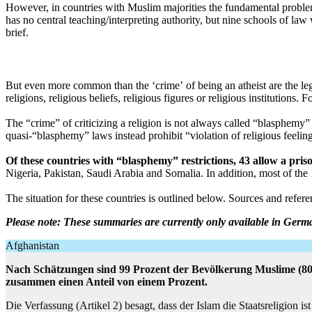
However, in countries with Muslim majorities the fundamental problem 
has no central teaching/interpreting authority, but nine schools of law 
brief.
But even more common than the ‘crime’ of being an atheist are the le
religions, religious beliefs, religious figures or religious institution
The “crime” of criticizing a religion is not always called “blasphemy
quasi-“blasphemy” laws instead prohibit “violation of religious feelin
Of these countries with “blasphemy” restrictions, 43 allow a priso
Nigeria, Pakistan, Saudi Arabia and Somalia. In addition, most of the
The situation for these countries is outlined below. Sources and referen
Please note: These summaries are currently only available in Germ
Afghanistan
Nach Schätzungen sind 99 Prozent der Bevölkerung Muslime (80 P
zusammen einen Anteil von einem Prozent.
Die Verfassung (Artikel 2) besagt, dass der Islam die Staatsreligio