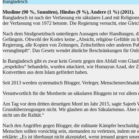
Bangladesch
Muslime (90 %, Sunniten), Hindus (9 %), Andere (1 %) (2011).
Bangladesch ist nach der Verfassung ein säkulares Land mit Religionsf
der Verfassung von 1972 betonte. Die Regierung versucht, eine Glei
Nach dem Strafgesetzbuch unterliegen Aussagen oder Handlungen, die
Gefängnis. Obwohl der Kodex keine „Absicht, religiöse Gefühle zu be
Regierung, alle Kopien von Zeitungen, Zeitschriften oder anderen Pub
verunglimpft“. Das Gesetz wendet ähnliche Beschränkungen für Onli
In Bangladesch gibt es zwar kein Gesetz gegen den Abfall vom Glaube
„respektlos“ behandeln, wurden attackiert, wie Humayun Azad, der Zie
Konvertiten aus dem Islam gefördert haben.
Seit 2013 werden systematisch Blogger, Verleger, Menschenrechtsakti
Verantwortlich für die Mordserie an säkularen Bloggern ist vor alle
Am Tag vor dem dritten derartigen Mord im Jahr 2015, sagte Sajeeb Wa
Grundüberzeugungen nicht. Wir glauben an den Säkularismus. Aber da 
nicht um die Ralität.“
Nach den Angriffen gegen Blogger, die militante Kämpfer beschuldigt h
Menschen sollten vorsichtig sein, niemanden zu verletzen, indem sie 
erklärte: „Es ist überhaupt nicht akzeptabel, wenn jemand gegen unse