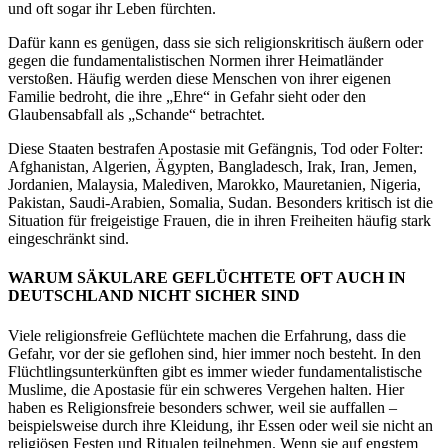
und oft sogar ihr Leben fürchten.
Dafür kann es genügen, dass sie sich religions­kritisch äußern oder
gegen die fundamentalistischen Normen ihrer Heimatländer
verstoßen. Häufig werden diese Menschen von ihrer eigenen
Familie bedroht, die ihre „Ehre“ in Gefahr sieht oder den
Glaubensabfall als „Schande“ betrachtet.
Diese Staaten bestrafen Apostasie mit Gefängnis, Tod oder Folter:
Afghanistan, Algerien, Ägypten, Bangladesch, Irak, Iran, Jemen,
Jordanien, Malaysia, Malediven, Marokko, Mauretanien, Nigeria,
Pakistan, Saudi-Arabien, Somalia, Sudan. Besonders kritisch ist die
Situation für freigeistige Frauen, die in ihren Freiheiten häufig stark
eingeschränkt sind.
WARUM SÄKULARE GEFLÜCHTETE OFT AUCH IN
DEUTSCHLAND NICHT SICHER SIND
Viele religionsfreie Geflüchtete machen die Erfahrung, dass die
Gefahr, vor der sie geflohen sind, hier immer noch besteht. In den
Flüchtlingsunterkünften gibt es immer wieder fundamentalistische
Muslime, die Apostasie für ein schweres Vergehen halten. Hier
haben es Religionsfreie besonders schwer, weil sie auffallen –
beispielsweise durch ihre Kleidung, ihr Essen oder weil sie nicht an
religiösen Festen und Ritualen teilnehmen. Wenn sie auf engstem