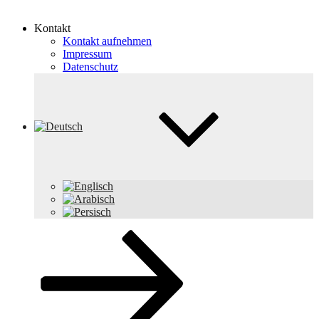
Kontakt
Kontakt aufnehmen
Impressum
Datenschutz
Nach
unten
zum
Inhalt
scrollen